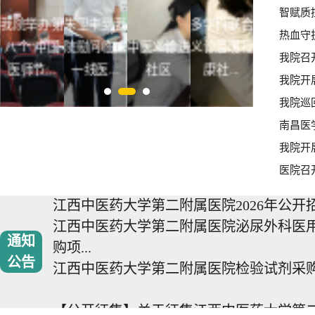
【公开征集】关于征集江西中医药大学第二附
我院举办第
朱卫丰到我
​多学科联合
我院再次
江西中医药大学第二附属医院免陪照护服
热血守
八个“中国
院慰问临床
中医义诊进
义诊温暖福
进江西水
选公告
医师节...
一线医...
社区
康社...
电力大...
江西中医药大学第二附属医院门诊与住院部连
我院开
江西中医药大学第二附属医院中药煎药机
我院巡
装机...
南昌医
江西中医药大学第二附属医院泌尿外科医用耗
我院开
江西中医药大学第二附属医院信息网络设
医院召
务项...
江西中医药大学第二附属医院2026年公开招
江西中医药大学第二附属医院泌尿外科医
通知
购项...
公告
江西中医药大学第二附属医院检验试剂采购项目
【公开征集】关于征集江西中医药大学第二附