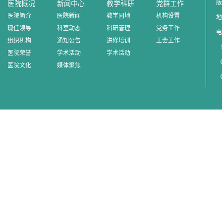
版
医院概况
新闻中心
教学科研
党群工作
医院简介
医院新闻
教学园地
机构设置
地
现任领导
科室动态
科研管理
党务工作
电
组织机构
通知公告
进修培训
工会工作
1
医院荣誉
学术活动
学术活动
0
医院文化
媒体聚焦
0
0
邮
赣