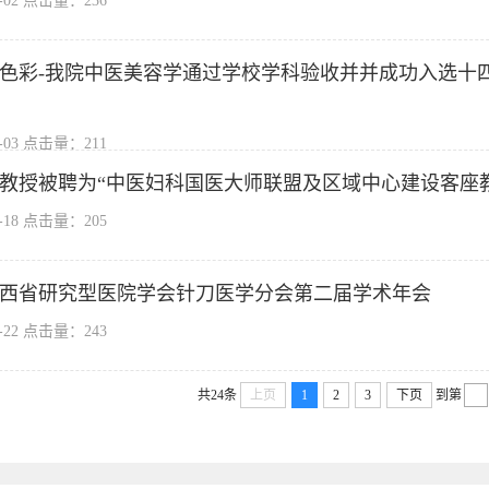
8-02 点击量：
236
色彩-我院中医美容学通过学校学科验收并并成功入选十四
6-03 点击量：
211
教授被聘为“中医妇科国医大师联盟及区域中心建设客座
5-18 点击量：
205
西省研究型医院学会针刀医学分会第二届学术年会
1-22 点击量：
243
共24条
上页
1
2
3
下页
到第