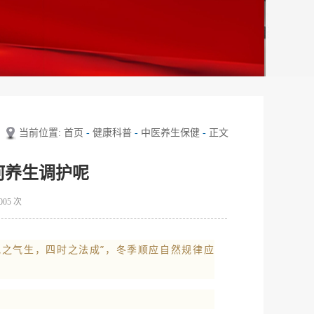
当前位置:
首页
-
健康科普
-
中医养生保健
-
正文
何养生调护呢
005
次
地之气生，四时之法成”，冬季顺应自然规律应