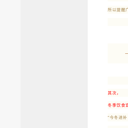
所以提醒
其次，
冬季饮食宜
“今冬进