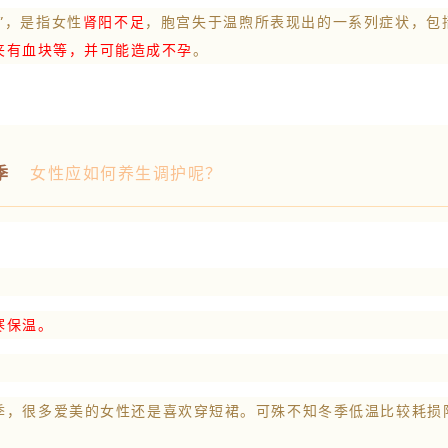
”，是指女性
肾阳不足
，
胞宫失于温煦所表现出的一系列症状，
包
夹有血块等，并可能造成不孕
。
季
女性应如何养生调护呢？
寒保温。
季，很多爱美的女性还是喜欢穿短裙。可殊不知冬季低温比较耗损