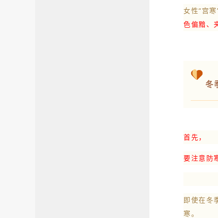
女性“宫寒
色偏黯、
冬
首先，
要注意防
即使在冬
寒。