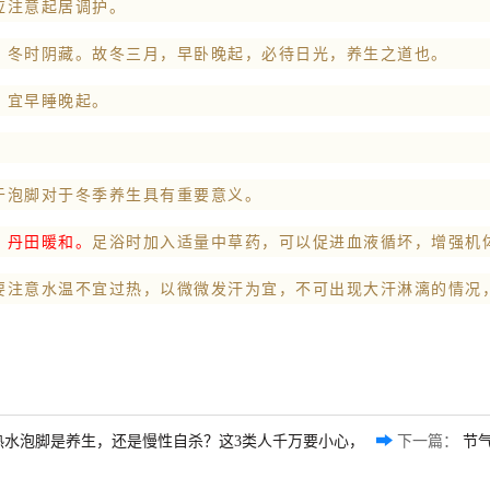
应注意起居调护。
，冬时阴藏。故冬三月，早卧晚起，必待日光，养生之道也。
，宜早睡晚起。
于泡脚对于冬季养生具有重要意义。
，丹田暖和。
足浴时加入适量中草药，可以促进血液循坏，增强机
要注意水温不宜过热，以微微发汗为宜，不可出现大汗淋漓的情况
热水泡脚是养生，还是慢性自杀？这3类人千万要小心，
下一篇：
节气