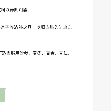
饮料以养阴润燥。
、莲子等清补之品，以顺应肺的清肃之
可适当服用沙参、麦冬、百合、杏仁、