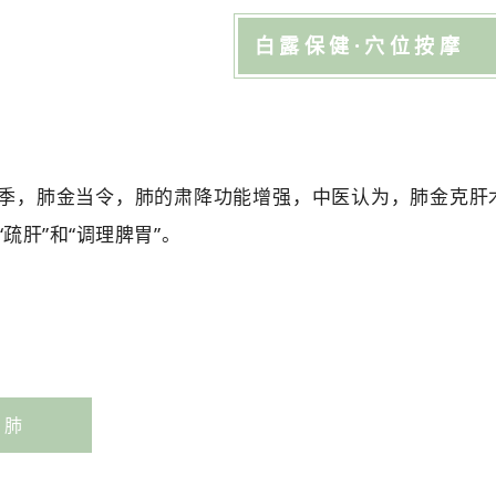
白露保健·穴位按摩
季，肺金当令，肺的肃降功能增强，中医认为，肺金克肝木
“疏肝”和“调理脾胃”。
养肺