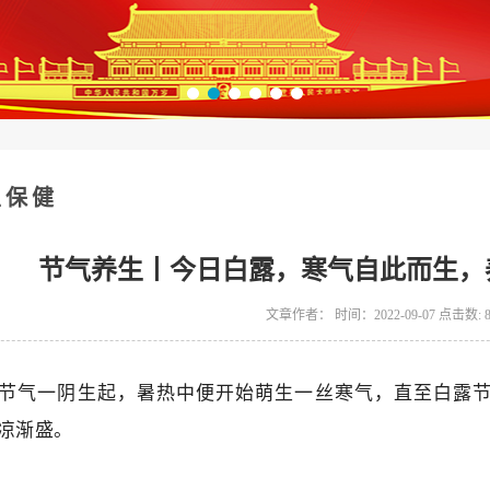
生保健
节气养生丨今日白露，寒气自此而生，
文章作者： 时间：2022-09-07 点击数:
节气一阴生起，暑热中便开始萌生一丝寒气，直至白露
凉渐盛。