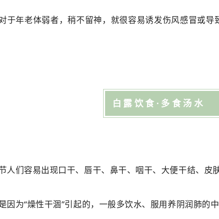
对于年老体弱者，稍不留神，就很容易诱发伤风感冒或导
白露饮食·多食汤水
节人们容易出现口干、唇干、鼻干、咽干、大便干结、皮
是因为“燥性干涸”引起的，一般多饮水、服用养阴润肺的