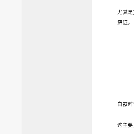
尤其是
痹证。
白露时
这主要