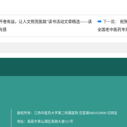
“开卷有益，让人文照亮医路”读书活动文章精选——读
下一篇：
祝
有感
全国老中医药专
版权所有：江西中医药大学第二附属医院 您是第
0001928900
位网友
地址：南昌市青山湖区南钢大道511号