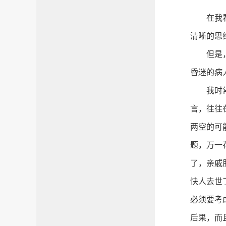
在我
清晰的思
但是
昏迷的病
我时
言，往往
两空的可
题，万一
了，亲戚
快人去世
必须要考
后果，而