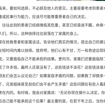
看来，要如何选择，不必顾及他人的意见，主要是要考虑到患者
维或民事行为能力，应该尽可能尊重患者自己的决定。
，往往此刻的患者已经病情极其危重，甚至已经昏迷不醒，命悬
人们。所以，这种抉择往往就落在了家属的身上。
常在抢救患者和家属谈话，告诉他们真实的情况，提出自己的建
在短时间内难以抉择。放弃吧，他们心有不甘，万一有奇迹出现
能，又要面临自己不能承担的结果。更何况，家属们还要面临除
花了许多钱，最终人还是没有了，这些钱该不该花？这些钱该谁
朋友们会怎么议论自己？如果家庭矛盾的问题，如果救了却换来
了，兄弟姐妹甚至叔伯们会不会产生矛盾？这些问题在有些人看
虑在内的。有时候，我会对家属说：“无论你现在做什么决定，
且自己能不能承担这个后果？最主要的是，在若干年之后，当你