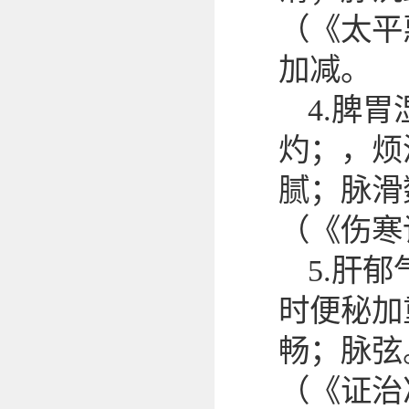
（《太平
加减。
4.脾
灼；，烦
腻；脉滑
（《伤寒
5.肝
时便秘加
畅；脉弦
（《证治