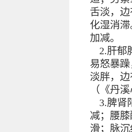
舌淡，边
化湿消滞
加减。
2.肝
易怒暴躁
淡胖，边
（《丹溪
3.脾
减；腰膝
滑；脉沉